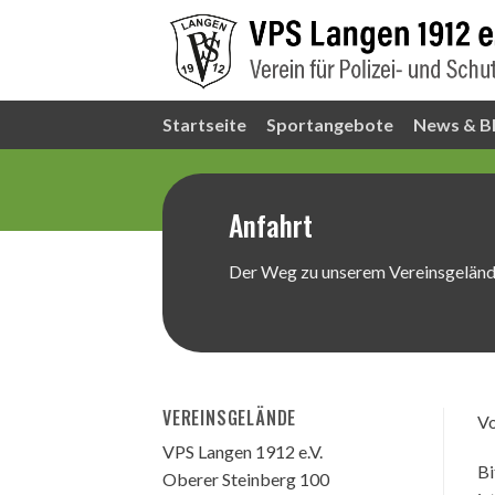
Skip
to
content
Startseite
Sportangebote
News & B
Anfahrt
Der Weg zu unserem Vereinsgelän
VEREINSGELÄNDE
Vo
VPS Langen 1912 e.V.
Bi
Oberer Steinberg 100