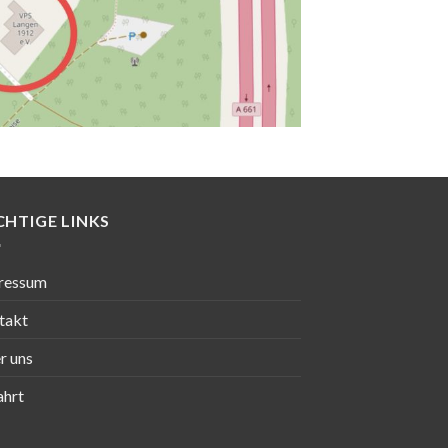
CHTIGE LINKS
ressum
takt
r uns
ahrt